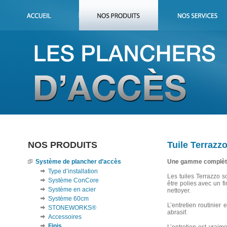
NOS PRODUITS
Tuile Terrazz
Système de plancher d’accès
Une gamme complète
Type d’installation
Les tuiles Terrazzo s
Système ConCore
être polies avec un fi
Système en acier
nettoyer.
Système 60cm
L’entretien routinier
STONEWORKS®
abrasif.
Accessoires
Finis