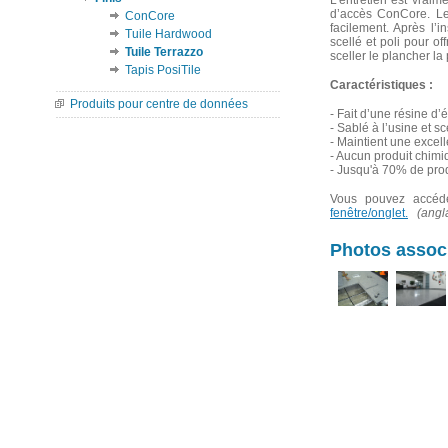
L’entretien est vraim
d’accès ConCore. Le 
ConCore
facilement. Après l’i
Tuile Hardwood
scellé et poli pour o
Tuile Terrazzo
sceller le plancher la
Tapis PosiTile
Caractéristiques :
Produits pour centre de données
- Fait d’une résine d
- Sablé à l’usine et s
- Maintient une excell
- Aucun produit chimiq
- Jusqu'à 70% de pro
Vous pouvez accéder
fenêtre/onglet.
(angl
Photos assoc